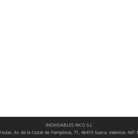
INOXIDABLES RICO S.L
l Teular, Av. de la Ciutat de Pamplona, 71, 46410 Sueca, Valencia. NIF