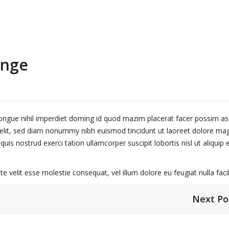
ange
ongue nihil imperdiet doming id quod mazim placerat facer possim a
 elit, sed diam nonummy nibh euismod tincidunt ut laoreet dolore ma
is nostrud exerci tation ullamcorper suscipit lobortis nisl ut aliquip 
e velit esse molestie consequat, vel illum dolore eu feugiat nulla facili
Next Po