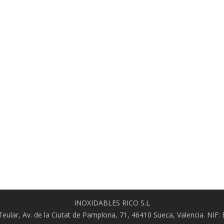
INOXIDABLES RICO S.L
l Teular, Av. de la Ciutat de Pamplona, 71, 46410 Sueca, Valencia. NIF