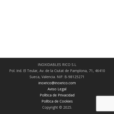
INOXIDABLES RICO S.L
Pol. Ind. El Teular, Av. de la Ciutat de Pamplona, 71, 46410
Sueca, Valencia. NIF: B-98125271
inoxrico@inoxrico.com
Aviso Legal
Política de Privacidad
Política de Cookies
Copyright © 2025.