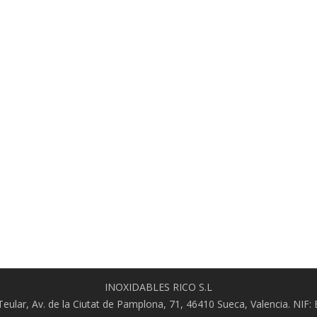
INOXIDABLES RICO S.L
l Teular, Av. de la Ciutat de Pamplona, 71, 46410 Sueca, Valencia. NIF